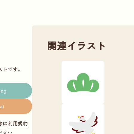
関連イラスト
ストです。
png
ai
際は
利用規約
ださい