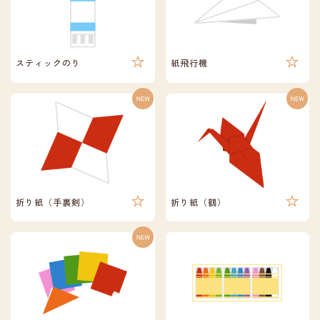
スティックのり
紙飛行機
折り紙（手裏剣）
折り紙（鶴）