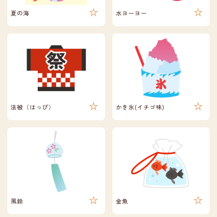
夏の海
水ヨーヨー
法被（はっぴ）
かき氷(イチゴ味)
風鈴
金魚