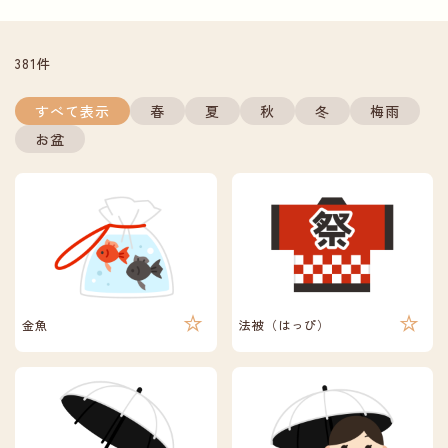
381件
すべて表示
春
夏
秋
冬
梅雨
お盆
金魚
法被（はっぴ）