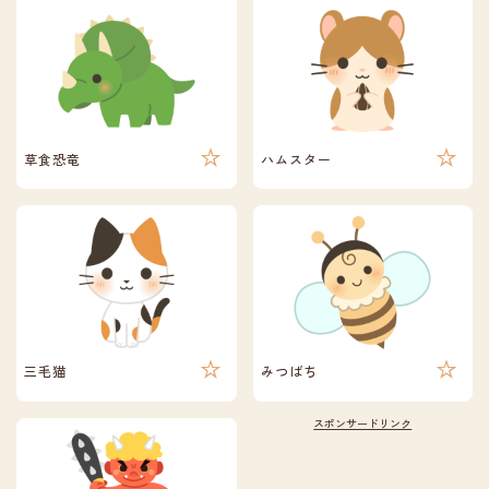
草食恐竜
ハムスター
三毛猫
みつばち