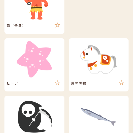
鬼（全身）
ヒトデ
馬の置物