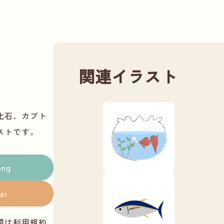
関連イラスト
化石、カブト
ストです。
png
ai
際は
利用規約