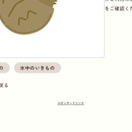
をご確認く
の
水中のいきもの
戻る