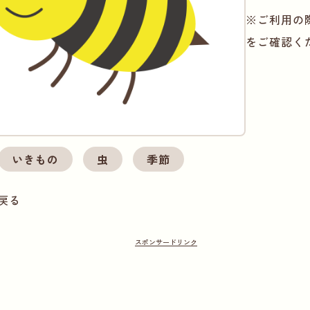
※ご利用の
をご確認く
いきもの
虫
季節
戻る