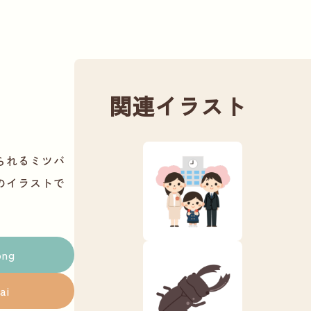
関連イラスト
られるミツバ
のイラストで
png
ai