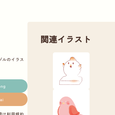
関連イラスト
ヅルのイラス
png
ai
際は
利用規約