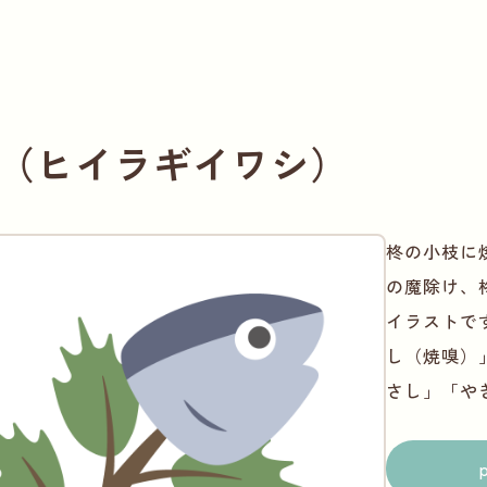
（ヒイラギイワシ）
柊の小枝に
の魔除け、
イラストで
し（焼嗅）
さし」「や