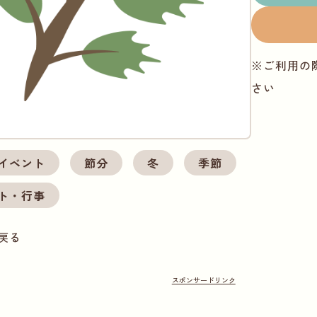
※ご利用の
さい
イベント
節分
冬
季節
ト・行事
戻る