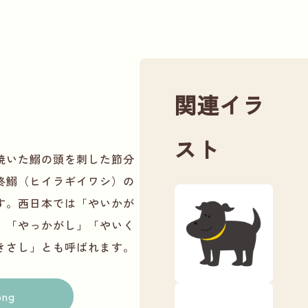
関連イラ
スト
焼いた鰯の頭を刺した節分
柊鰯（ヒイラギイワシ）の
す。西日本では「やいかが
」「やっかがし」「やいく
きさし」とも呼ばれます。
png