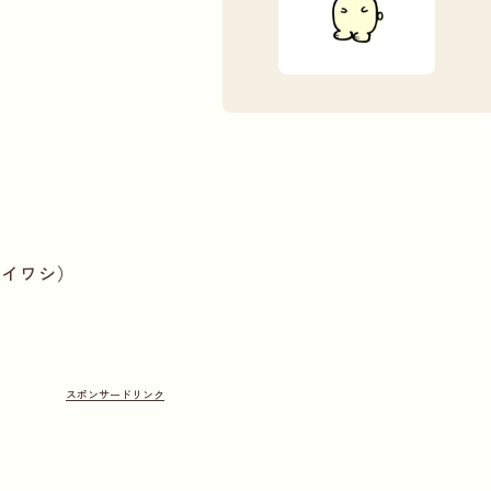
）
ギイワシ）