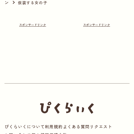
ン
仮装する女の子
ぴくらいくについて
利用規約
よくある質問
リクエスト