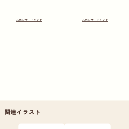
関連イラスト