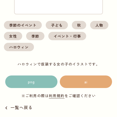
季節のイベント
子ども
秋
人物
女性
季節
イベント・行事
ハロウィン
ハロウィンで仮装する女の子のイラストです。
png
ai
※ご利用の際は
利用規約
をご確認ください
一覧へ戻る