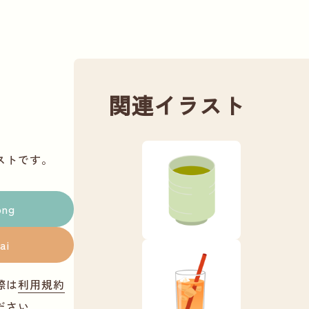
関連イラスト
ストです。
png
ai
際は
利用規約
ださい