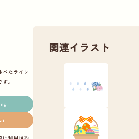
関連イラスト
並べたライン
です。
png
ai
際は
利用規約