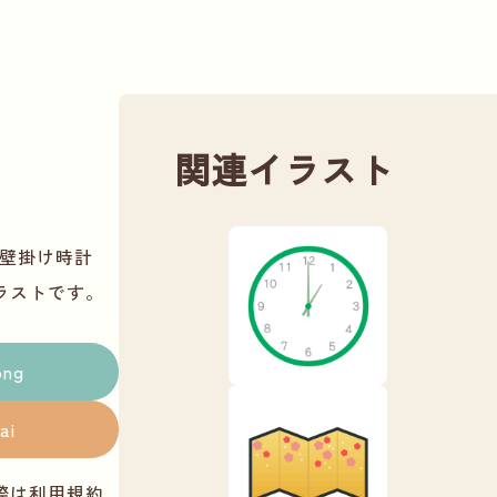
関連イラスト
た壁掛け時計
ラストです。
png
ai
際は
利用規約