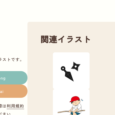
関連イラスト
ラストです。
png
ai
際は
利用規約
ださい