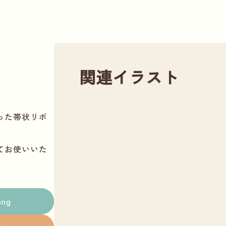
関連イラスト
った帯状リボ
てお使いいた
png