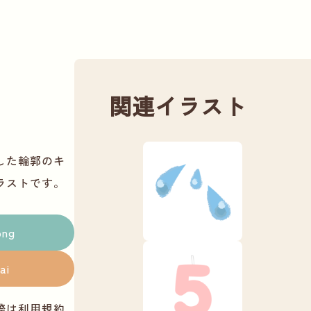
関連イラスト
した輪郭のキ
ラストです。
png
ai
際は
利用規約