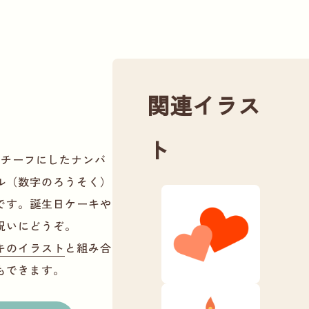
関連イラス
ト
モチーフにしたナンバ
ル（数字のろうそく）
です。誕生日ケーキや
祝いにどうぞ。
キのイラスト
と組み合
もできます。