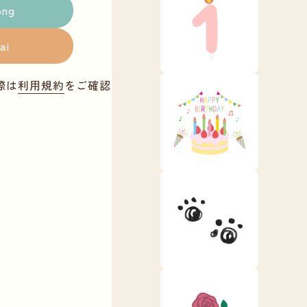
png
ai
際は
利用規約
をご確認