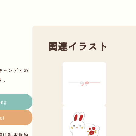
関連イラスト
キャンディの
す。
png
ai
際は
利用規約