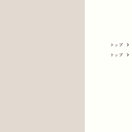
トップ
トップ