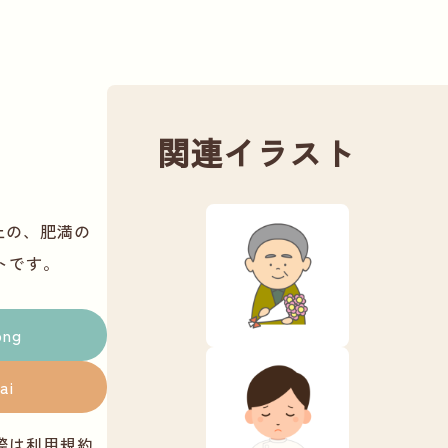
関連イラスト
以上の、肥満の
トです。
png
ai
際は
利用規約