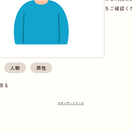
をご確認く
人物
男性
戻る