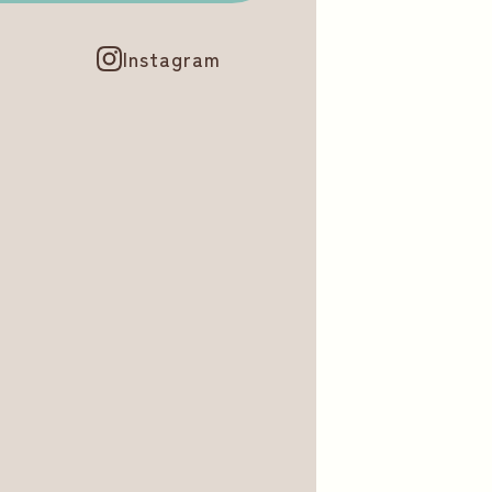
Instagram