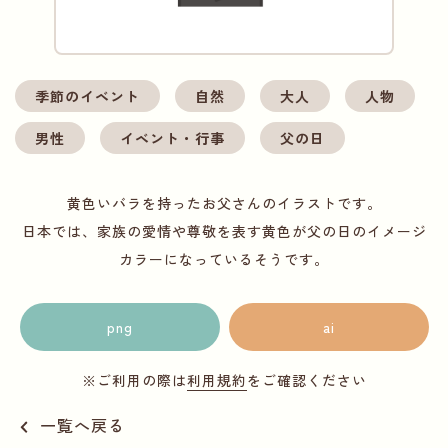
季節のイベント
自然
大人
人物
男性
イベント・行事
父の日
黄色いバラを持ったお父さんのイラストです。
日本では、家族の愛情や尊敬を表す黄色が父の日のイメージ
カラーになっているそうです。
png
ai
※ご利用の際は
利用規約
をご確認ください
一覧へ戻る