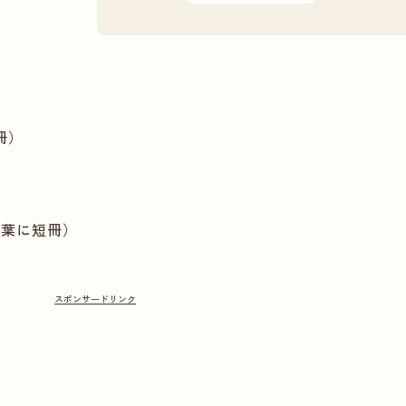
冊）
の葉に短冊）