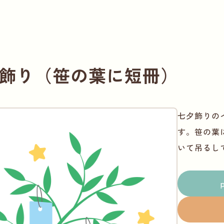
飾り（笹の葉に短冊）
七夕飾りの
す。笹の葉
いて吊るし