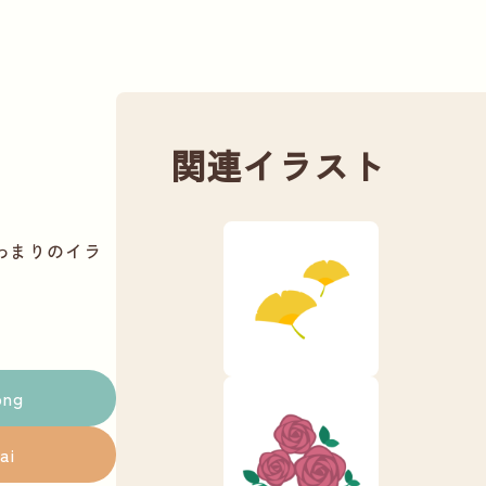
関連イラスト
わまりのイラ
png
ai