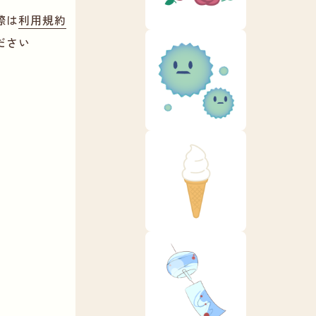
際は
利用規約
ださい