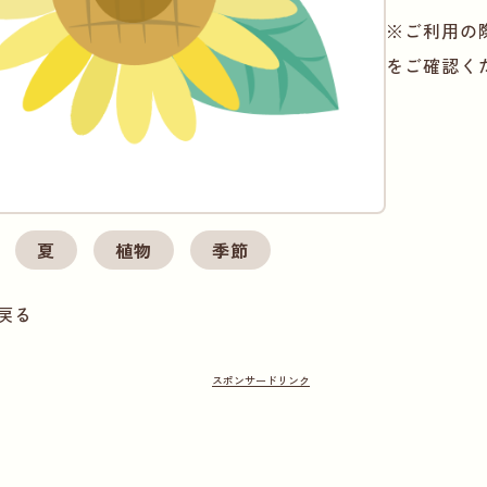
※ご利用の
をご確認く
夏
植物
季節
戻る