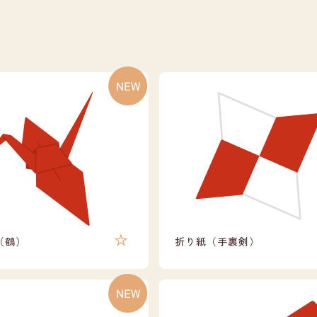
（鶴）
折り紙（手裏剣）