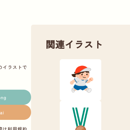
関連イラスト
のイラストで
png
ai
際は
利用規約