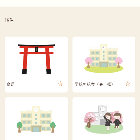
16件
鳥居
学校の校舎（春・桜）