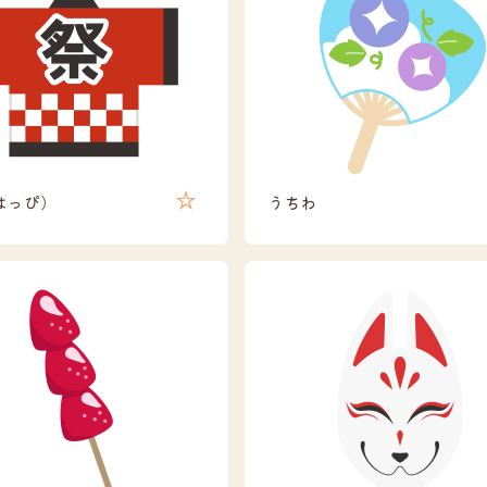
はっぴ）
うちわ