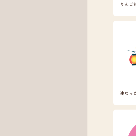
りんご
連なっ