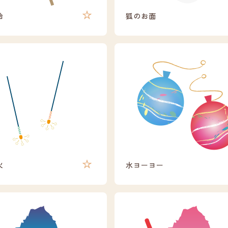
飴
狐のお面
火
水ヨーヨー