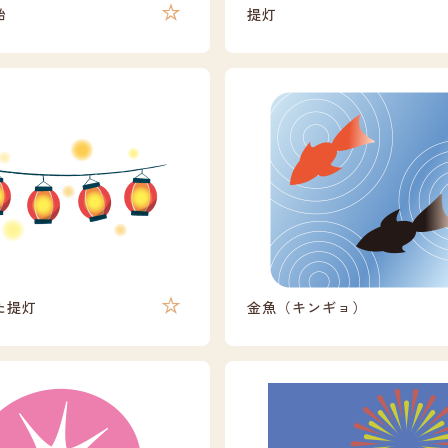
飴
提灯
た提灯
金魚（キンギョ）